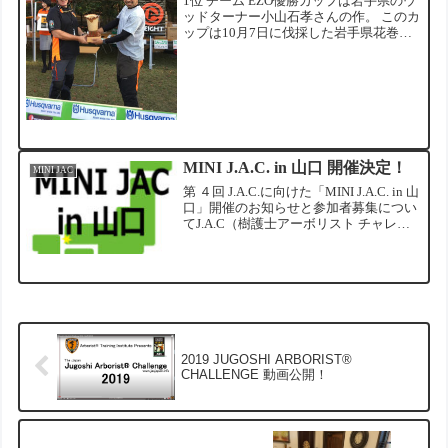
1位 チーム EZO優勝カップは岩手県のウ
ッドターナー小山石孝さんの作。 このカ
ップは10月7日に伐採した岩手県花巻産
コナラ、台座は工房在庫のヨーロッパ産
ブナです。2位 チーム MGJ エムテックグ
リーン3位 M&Ms みやび造園と緑屋樹
木...
MINI J.A.C. in 山口 開催決定！
MINI JAC
第 ４回 J.A.C.に向けた「MINI J.A.C. in 山
口」開催のお知らせと参加者募集につい
てJ.A.C（樹護士アーボリスト チャレン
ジ）について樹護士アーボリストの技術
と安全作業意識の向上、及び造園業・林
業界全体の労働災害の防止を...
2019 JUGOSHI ARBORIST®︎
CHALLENGE 動画公開！