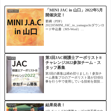
「MINI JAC in 山口」2022年5月
MINI JAC
開催決定！
要綱（PDF）
202205MINI_JAC_in_yamaguchiダウンロ
ード申込書（MS-Word）
202205MINI_JAC_in_yamaguchiダウンロ
ード
第3回JAC樹護士アーボリスト®
NEWS
チャレンジ2022参加チーム・ス
タッフ募集
第3回の募集は締め切りました！参加チ
ーム募集プロのアーボリスト達が日頃仕
事を行う中で使用している技術を競技と
して安全・品質・効率・正確さを競い合
います。下記に沿ってチームの申込を行
ってください。【選手登録方法】申込用
紙に記入の上、info@...
結果発表！
NEWS