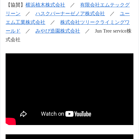
【協賛】
横浜植木株式会社
／
有限会社エムテックグ
リーン
／
ハスクバーナーゼノア株式会社
／
ユー
エム工業株式会社
／
株式会社ツリークライミングワ
ールド
／
みやび造園株式会社
／ Jun Tree service株
式会社