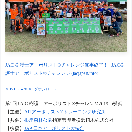
JAC 樹護士アーボリスト®︎チャレンジ無事終了！ | JAC樹
護士アーボリスト®チャレンジ (jacjapan.info)
20191026-2019
ダウンロード
第1回J.A.C.樹護士アーボリスト®チャレンジ2019 in横浜
【主催】
ATIアーボリスト®トレーニング研究所
【共催】
根岸森林公園
指定管理者横浜植木株式会社
【後援】
JAA日本アーボリスト®協会